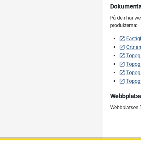
Dokumentat
På den här we
produkterna:
Fastig
Ortnam
Topogr
Topogr
Topogr
Topogr
Webbplatse
Webbplatsen D