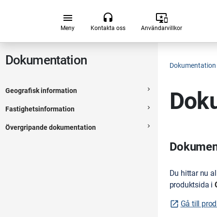
Hoppa till huvudsakligt innehåll
menu
headset
important_devices
Meny
Kontakta oss
Användarvillkor
Dokumentation
Dokumentation
navigate_next
Geografisk information
Doku
Expanderbar sektion
navigate_next
Fastighetsinformation
Expanderbar sektion
navigate_next
Övergripande dokumentation
Expanderbar sektion
Dokumenta
Du hittar nu a
produktsida i
Gå till pro