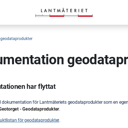
 geodataprodukter
mentation geodatapr
tionen har flyttat
ll dokumentation för Lantmäteriets geodataprodukter som en egen 
Geotorget - Geodataprodukter
.
duktlistan för geodataprodukter
.