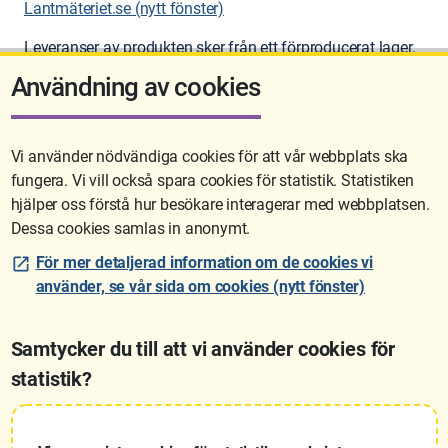
Lantmäteriet.se (nytt fönster)
Leveranser av produkten sker från ett förproducerat lager,
som uppdateras veckovis.
Användning av cookies
Vi använder nödvändiga cookies för att vår webbplats ska
fungera. Vi vill också spara cookies för statistik. Statistiken
Sidan uppdaterades senast: 2026-06-11 15:56
hjälper oss förstå hur besökare interagerar med webbplatsen.
Dessa cookies samlas in anonymt.
För mer detaljerad information om de cookies vi
använder, se vår sida om cookies (nytt fönster)
Samtycker du till att vi använder cookies för
statistik?
Lantmäteriet är den myndighet som kartlägger Sverige. Till våra
uppgifter hör också att registrera och säkra ägandet av alla fastigheter
samt hantera deras gränser. Vi tillhör Landsbygds- och