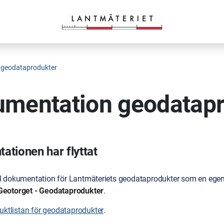
 geodataprodukter
mentation geodatapr
tionen har flyttat
ll dokumentation för Lantmäteriets geodataprodukter som en egen 
Geotorget - Geodataprodukter
.
duktlistan för geodataprodukter
.