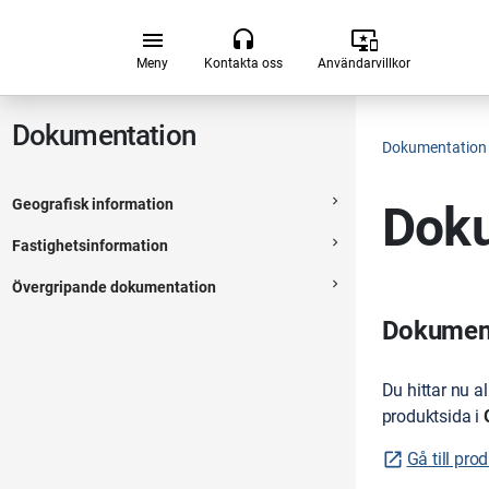
Hoppa till huvudsakligt innehåll
menu
headset
important_devices
Meny
Kontakta oss
Användarvillkor
Dokumentation
Dokumentation
navigate_next
Geografisk information
Doku
Expanderbar sektion
navigate_next
Fastighetsinformation
Expanderbar sektion
navigate_next
Övergripande dokumentation
Expanderbar sektion
Dokumenta
Du hittar nu a
produktsida i
Gå till pro