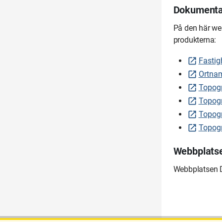
Dokumentat
På den här we
produkterna:
Fastig
Ortnam
Topogr
Topogr
Topogr
Topogr
Webbplatse
Webbplatsen D