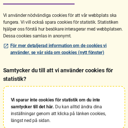
veckovis.
Vi använder nödvändiga cookies för att vår webbplats ska
fungera. Vi vill också spara cookies för statistik. Statistiken
Sidan uppdaterades senast: 2026-06-11 15:55
hjälper oss förstå hur besökare interagerar med webbplatsen.
Dessa cookies samlas in anonymt.
För mer detaljerad information om de cookies vi
använder, se vår sida om cookies (nytt fönster)
Samtycker du till att vi använder cookies för
statistik?
Lantmäteriet är den myndighet som kartlägger Sverige. Till våra
uppgifter hör också att registrera och säkra ägandet av alla fastigheter
samt hantera deras gränser. Vi tillhör Landsbygds- och
Vi sparar inte cookies för statistik om du inte
infrastrukturdepartementet.
samtycker till det här.
Du kan alltid ändra dina
inställningar genom att klicka på länken cookies,
Läs mer om Lantmäteriet
längst ned på sidan.