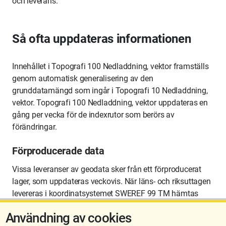
och leverans.
Så ofta uppdateras informationen
Innehållet i Topografi 100 Nedladdning, vektor framställs
genom automatisk generalisering av den
grunddatamängd som ingår i Topografi 10 Nedladdning,
vektor. Topografi 100 Nedladdning, vektor uppdateras en
gång per vecka för de indexrutor som berörs av
förändringar.
Förproducerade data
Vissa leveranser av geodata sker från ett förproducerat
lager, som uppdateras veckovis. När läns- och riksuttagen
levereras i koordinatsystemet SWEREF 99 TM hämtas
data från det förproducerade lagret. I alla övriga
Användning av cookies
leveranser sker uttagen mot datakällor som uppdateras