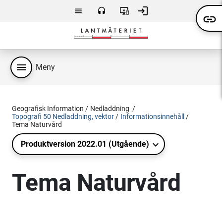
Hoppa till huvudsakligt innehåll
login
menu
headset
important_devices
link
Meny
Kontakta
Användarvillkor
Logga
oss
in
menu
Meny
Geografisk Information
Nedladdning
Topografi 50 Nedladdning, vektor
Informationsinnehåll
Tema Naturvård
Produktversion 2022.01 (Utgående)
Tema Naturvård