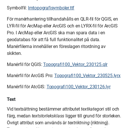
Symbolfil:
lmtopografisymboler.ttf
För manérhantering tillhandahålls en QLR-fil för QGIS, en
LYR-fil för ArcMap eller ArcGIS och en LYRX-fil för ArcGIS
Pro. I ArcMap eller ArcGIS ska man spara data i en
geodatabas för att få full funktionalitet på data.
Manérfilerna innehåller en föreslagen ritordning av
skikten.
Manérfil för QGIS:
Topografi100_Vektor_230125.qlr
Manérfil för ArcGIS Pro:
Topografi100_Vektor_230525.lyrx
Manérfil för AtcGIS:
Topografi100_Vektor_230126.lyr
Text
Vid textsättning bestämmer attributet
textkategori
stil och
färg, medan
textstorleksklass
ligger till grund för storleken.
Övrigt attribut som används är
textriktning
(riktning).