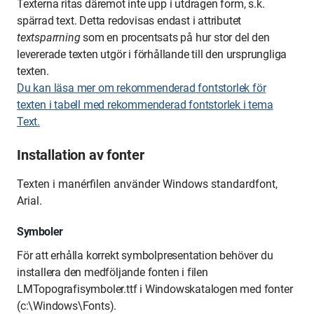
Texterna ritas däremot inte upp i utdragen form, s.k.
spärrad text. Detta redovisas endast i attributet
textsparrning
som en procentsats på hur stor del den
levererade texten utgör i förhållande till den ursprungliga
texten.
Du kan läsa mer om rekommenderad fontstorlek för
texten i tabell med rekommenderad fontstorlek i tema
Text.
Installation av fonter
Texten i manérfilen använder Windows standardfont,
Arial.
Symboler
För att erhålla korrekt symbolpresentation behöver du
installera den medföljande fonten i filen
LMTopografisymboler.ttf i Windowskatalogen med fonter
(c:\Windows\Fonts).