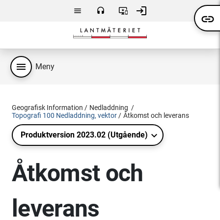
Hoppa till huvudsakligt innehåll
login
menu
headset
important_devices
link
Meny
Kontakta
Användarvillkor
Logga
oss
in
menu
Meny
Geografisk Information
Nedladdning
Topografi 100 Nedladdning, vektor
Åtkomst och leverans
Produktversion 2023.02 (Utgående)
Åtkomst och
leverans