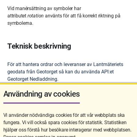
Vid manérsättning av symboler har
attributet
rotation
använts för att få korrekt riktning på
symbolerna.
Teknisk beskrivning
För att hantera ordrar och leveranser av Lantmäteriets
geodata från Geotorget så kan du använda API:et
Geotorget Nedladdning.
Läs mer i den tekniska beskrivningen för Geotorget
Användning av cookies
Nedladdning
.
Vi använder nödvändiga cookies för att vår webbplats ska
fungera. Vi vill också spara cookies för statistik. Statistiken
Sidan uppdaterades senast: 2026-05-26 08:16
hjälper oss förstå hur besökare interagerar med webbplatsen.