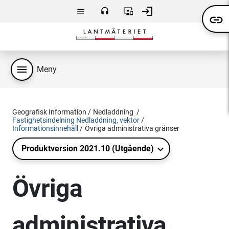
Hoppa till huvudsakligt innehåll
login
menu
headset
important_devices
link
Meny
Kontakta
Användarvillkor
Logga
oss
in
menu
Meny
Geografisk Information
Nedladdning
Fastighetsindelning Nedladdning, vektor
Informationsinnehåll
Övriga administrativa gränser
Produktversion 2021.10 (Utgående)
Övriga
administrativa