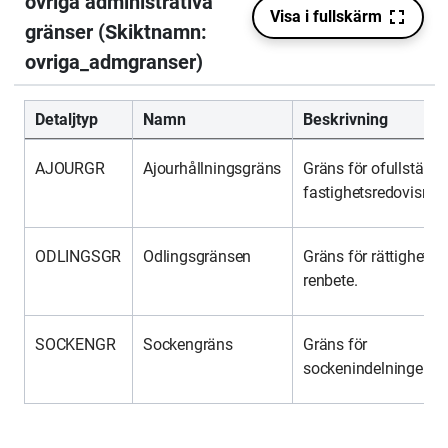
Detaljtyp
Namn
Beskrivning
AJOURGR
Ajourhållningsgräns
Gräns för ofullständi
fastighetsredovisnin
ODLINGSGR
Odlingsgränsen
Gräns för rättighet til
renbete.
SOCKENGR
Sockengräns
Gräns för
sockenindelningen.