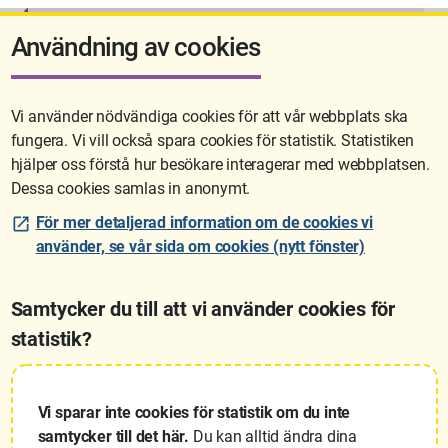
Användning av cookies
Vi använder nödvändiga cookies för att vår webbplats ska
fungera. Vi vill också spara cookies för statistik. Statistiken
Sidan uppdaterades senast: 2025-01-30 09:58
hjälper oss förstå hur besökare interagerar med webbplatsen.
Dessa cookies samlas in anonymt.
För mer detaljerad information om de cookies vi
använder, se vår sida om cookies (nytt fönster)
Samtycker du till att vi använder cookies för
statistik?
Lantmäteriet är den myndighet som kartlägger Sverige. Till våra
uppgifter hör också att registrera och säkra ägandet av alla fastigheter
samt hantera deras gränser. Vi tillhör Landsbygds- och
Vi sparar inte cookies för statistik om du inte
infrastrukturdepartementet.
samtycker till det här.
Du kan alltid ändra dina