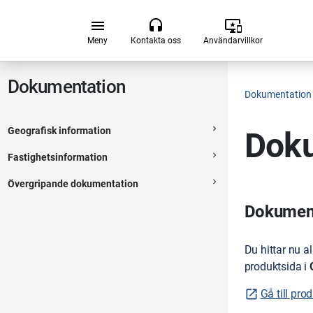
Hoppa till huvudsakligt innehåll
menu
headset
important_devices
Meny
Kontakta oss
Användarvillkor
Dokumentation
Dokumentation
navigate_next
Geografisk information
Doku
Expanderbar sektion
navigate_next
Fastighetsinformation
Expanderbar sektion
navigate_next
Övergripande dokumentation
Expanderbar sektion
Dokumenta
Du hittar nu a
produktsida i
Gå till pro