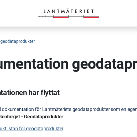
 geodataprodukter
mentation geodatapr
tionen har flyttat
ll dokumentation för Lantmäteriets geodataprodukter som en egen 
Geotorget - Geodataprodukter
.
duktlistan för geodataprodukter
.