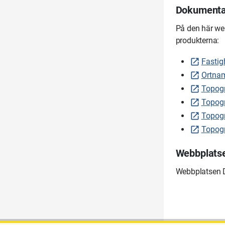
Dokumentat
På den här we
produkterna:
Fastig
Ortnam
Topogr
Topogr
Topogr
Topogr
Webbplatse
Webbplatsen D