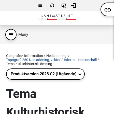
Hoppa till huvudsakligt innehåll
login
menu
headset
important_devices
link
Meny
Kontakta
Användarvillkor
Logga
oss
in
menu
Meny
Geografisk Information
Nedladdning
Topografi 250 Nedladdning, vektor
Informationsinnehåll
Tema Kulturhistorisk lämning
Produktversion 2023.02 (Utgående)
Tema
Kulturhistorisk