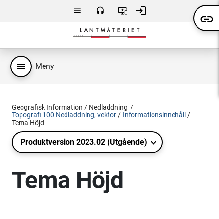
Hoppa till huvudsakligt innehåll
login
menu
headset
important_devices
link
Meny
Kontakta
Användarvillkor
Logga
oss
in
menu
Meny
Geografisk Information
Nedladdning
Topografi 100 Nedladdning, vektor
Informationsinnehåll
Tema Höjd
Produktversion 2023.02 (Utgående)
Tema Höjd