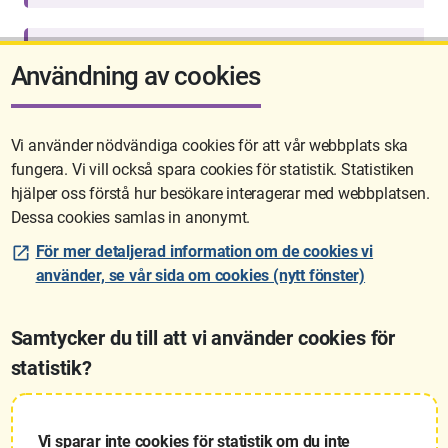
Användning av cookies
Vi använder nödvändiga cookies för att vår webbplats ska
fungera. Vi vill också spara cookies för statistik. Statistiken
Sidan uppdaterades senast: 2026-05-26 08:06
hjälper oss förstå hur besökare interagerar med webbplatsen.
Dessa cookies samlas in anonymt.
För mer detaljerad information om de cookies vi
använder, se vår sida om cookies (nytt fönster)
Samtycker du till att vi använder cookies för
statistik?
Lantmäteriet är den myndighet som kartlägger Sverige. Till våra
uppgifter hör också att registrera och säkra ägandet av alla fastigheter
samt hantera deras gränser. Vi tillhör Landsbygds- och
Vi sparar inte cookies för statistik om du inte