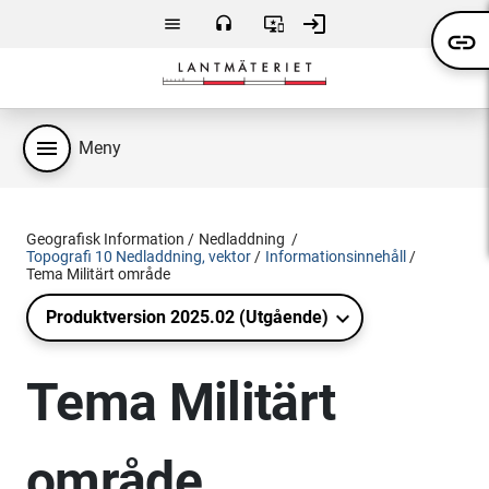
Hoppa till huvudsakligt innehåll
login
menu
headset
important_devices
link
Meny
Kontakta
Användarvillkor
Logga
oss
in
menu
Meny
Geografisk Information
Nedladdning
Topografi 10 Nedladdning, vektor
Informationsinnehåll
Tema Militärt område
Produktversion 2025.02 (Utgående)
Tema Militärt
område