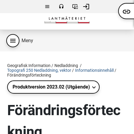
Hoppa till huvudsakligt innehåll
login
menu
headset
important_devices
link
Meny
Kontakta
Användarvillkor
Logga
oss
in
menu
Meny
Geografisk Information
Nedladdning
Topografi 250 Nedladdning, vektor
Informationsinnehåll
Förändringsförteckning
Produktversion 2023.02 (Utgående)
Förändringsförtec
kning