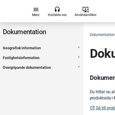
Hoppa till huvudsakligt innehåll
menu
headset
important_devices
Meny
Kontakta oss
Användarvillkor
Dokumentation
Dokumentation
navigate_next
Geografisk information
Doku
Expanderbar sektion
navigate_next
Fastighetsinformation
Expanderbar sektion
navigate_next
Övergripande dokumentation
Expanderbar sektion
Dokumenta
Du hittar nu a
produktsida i
Gå till pro