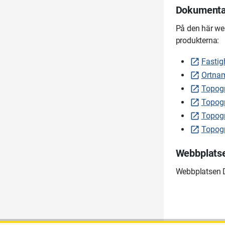
Dokumentat
På den här we
produkterna:
Fastig
Ortnam
Topogr
Topogr
Topogr
Topogr
Webbplatse
Webbplatsen D