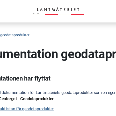
 geodataprodukter
mentation geodatapr
tionen har flyttat
ll dokumentation för Lantmäteriets geodataprodukter som en egen 
Geotorget - Geodataprodukter
.
duktlistan för geodataprodukter
.