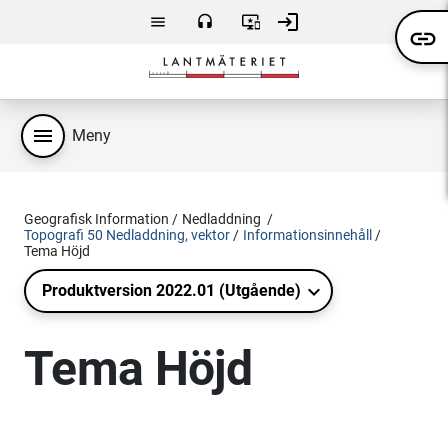
Hoppa till huvudsakligt innehåll
login
menu
headset
important_devices
link
Meny
Kontakta
Användarvillkor
Logga
oss
in
menu
Meny
Geografisk Information
Nedladdning
Topografi 50 Nedladdning, vektor
Informationsinnehåll
Tema Höjd
Produktversion 2022.01 (Utgående)
Tema Höjd