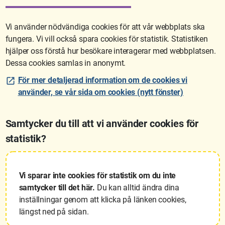
veckovis.
Vi använder nödvändiga cookies för att vår webbplats ska
fungera. Vi vill också spara cookies för statistik. Statistiken
Sidan uppdaterades senast: 2026-06-11 15:55
hjälper oss förstå hur besökare interagerar med webbplatsen.
Dessa cookies samlas in anonymt.
För mer detaljerad information om de cookies vi
använder, se vår sida om cookies (nytt fönster)
Samtycker du till att vi använder cookies för
statistik?
Lantmäteriet är den myndighet som kartlägger Sverige. Till våra
uppgifter hör också att registrera och säkra ägandet av alla fastigheter
samt hantera deras gränser. Vi tillhör Landsbygds- och
Vi sparar inte cookies för statistik om du inte
infrastrukturdepartementet.
samtycker till det här.
Du kan alltid ändra dina
inställningar genom att klicka på länken cookies,
Läs mer om Lantmäteriet
längst ned på sidan.