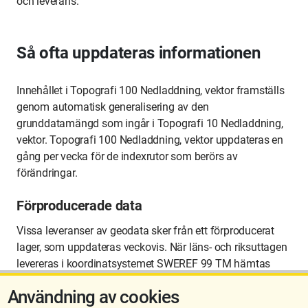
och leverans.
Så ofta uppdateras informationen
Innehållet i Topografi 100 Nedladdning, vektor framställs
genom automatisk generalisering av den
grunddatamängd som ingår i Topografi 10 Nedladdning,
vektor. Topografi 100 Nedladdning, vektor uppdateras en
gång per vecka för de indexrutor som berörs av
förändringar.
Förproducerade data
Vissa leveranser av geodata sker från ett förproducerat
lager, som uppdateras veckovis. När läns- och riksuttagen
levereras i koordinatsystemet SWEREF 99 TM hämtas
data från det förproducerade lagret. I alla övriga
Användning av cookies
leveranser sker uttagen mot datakällor som uppdateras