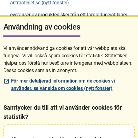
Lantmäteriet.se (nytt fönster)
Leveranser av produkten sker från ett förproducerat lager,
som uppdateras veckovis.
Användning av cookies
Vi använder nödvändiga cookies för att vår webbplats ska
fungera. Vi vill också spara cookies för statistik. Statistiken
Sidan uppdaterades senast: 2026-06-11 15:56
hjälper oss förstå hur besökare interagerar med webbplatsen.
Dessa cookies samlas in anonymt.
För mer detaljerad information om de cookies vi
använder, se vår sida om cookies (nytt fönster)
Samtycker du till att vi använder cookies för
statistik?
Lantmäteriet är den myndighet som kartlägger Sverige. Till våra
uppgifter hör också att registrera och säkra ägandet av alla fastigheter
samt hantera deras gränser. Vi tillhör Landsbygds- och