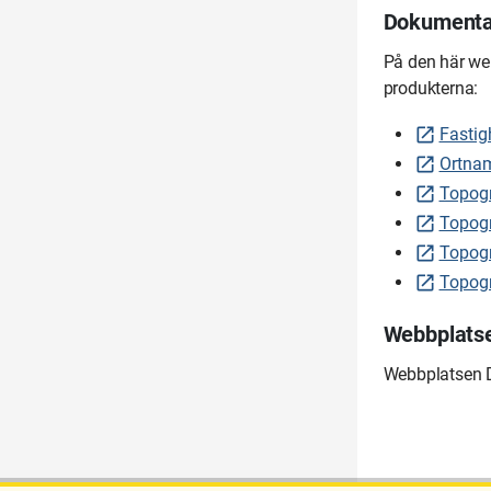
Dokumentat
På den här we
produkterna:
Fastig
Ortnam
Topogr
Topogr
Topogr
Topogr
Webbplatse
Webbplatsen D