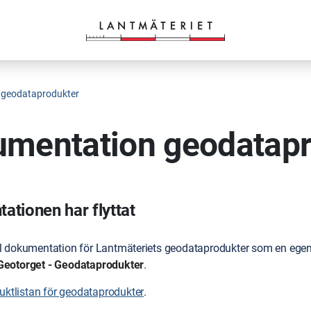
 geodataprodukter
mentation geodatapr
tionen har flyttat
ll dokumentation för Lantmäteriets geodataprodukter som en egen 
Geotorget - Geodataprodukter
.
duktlistan för geodataprodukter
.