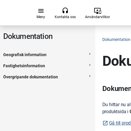
Hoppa till huvudsakligt innehåll
menu
headset
important_devices
Meny
Kontakta oss
Användarvillkor
Dokumentation
Dokumentation
navigate_next
Geografisk information
Doku
Expanderbar sektion
navigate_next
Fastighetsinformation
Expanderbar sektion
navigate_next
Övergripande dokumentation
Expanderbar sektion
Dokumenta
Du hittar nu a
produktsida i
Gå till pro