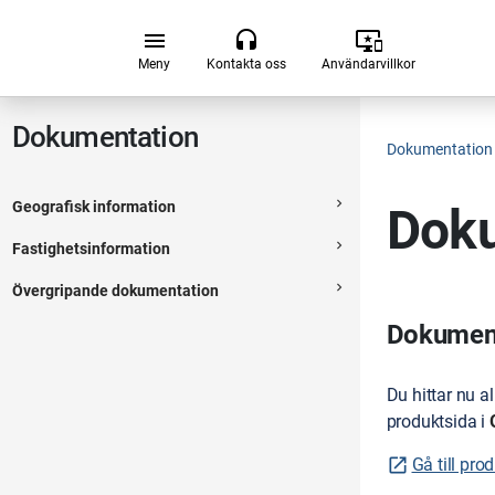
Hoppa till huvudsakligt innehåll
menu
headset
important_devices
Meny
Kontakta oss
Användarvillkor
Dokumentation
Dokumentation
navigate_next
Geografisk information
Doku
Expanderbar sektion
navigate_next
Fastighetsinformation
Expanderbar sektion
navigate_next
Övergripande dokumentation
Expanderbar sektion
Dokumenta
Du hittar nu a
produktsida i
Gå till pro