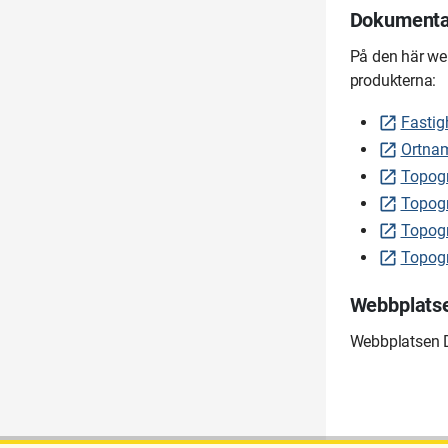
Dokumentat
På den här we
produkterna:
Fastig
Ortnam
Topogr
Topogr
Topogr
Topogr
Webbplatse
Webbplatsen D