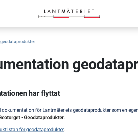
 geodataprodukter
mentation geodatapr
tionen har flyttat
ll dokumentation för Lantmäteriets geodataprodukter som en egen 
Geotorget - Geodataprodukter
.
duktlistan för geodataprodukter
.