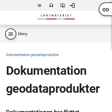
Hoppa till huvudsakligt innehåll
login
menu
headset
important_devices
link
Meny
Kontakta
Användarvillkor
Logga
oss
in
menu
Meny
Dokumentation geodataprodukter
Dokumentation
geodataprodukter