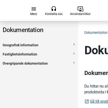
Hoppa till huvudsakligt innehåll
menu
headset
important_devices
Meny
Kontakta oss
Användarvillkor
Dokumentation
Dokumentation
navigate_next
Geografisk information
Doku
Expanderbar sektion
navigate_next
Fastighetsinformation
Expanderbar sektion
navigate_next
Övergripande dokumentation
Expanderbar sektion
Dokumenta
Du hittar nu a
produktsida i
Gå till pro