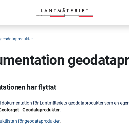
 geodataprodukter
mentation geodatapr
tionen har flyttat
ll dokumentation för Lantmäteriets geodataprodukter som en egen 
Geotorget - Geodataprodukter
.
duktlistan för geodataprodukter
.