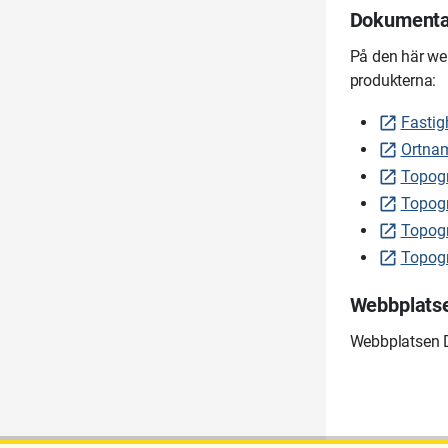
Dokumentat
På den här we
produkterna:
Fastig
Ortnam
Topogr
Topogr
Topogr
Topogr
Webbplatse
Webbplatsen D