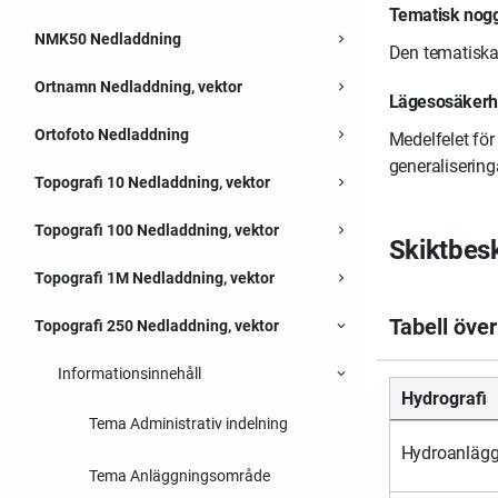
Expanderbar sektion
Tematisk nog
NMK50 Nedladdning
navigate_next
Expanderbar sektion
Den tematiska
Ortnamn Nedladdning, vektor
navigate_next
Expanderbar sektion
Lägesosäkerh
Ortofoto Nedladdning
navigate_next
Medelfelet för
Expanderbar sektion
generaliseringa
Topografi 10 Nedladdning, vektor
navigate_next
Expanderbar sektion
Topografi 100 Nedladdning, vektor
navigate_next
Expanderbar sektion
Skiktbesk
Topografi 1M Nedladdning, vektor
navigate_next
Expanderbar sektion
Topografi 250 Nedladdning, vektor
expand_more
Expanderbar sektion
Informationsinnehåll
expand_more
Expanderbar sektion
Hydrografi
Tema Administrativ indelning
Hydroanlägg
Tema Anläggningsområde