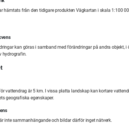
rik
r hämtats från den tidigare produkten Vägkartan i skala 1:100 00
kvens
ringar kan göras i samband med förändringar på andra objekt, i ö
v hydrografin.
t
ör vattendrag är 5 km. I vissa platta landskap kan kortare vattendra
ts geografiska egenskaper.
tens
är inte sammanhängande och bildar därför inget nätverk.