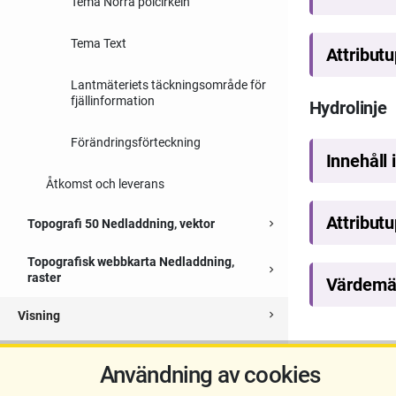
Tema Norra polcirkeln
Tema Text
Lantmäteriets täckningsområde för
fjällinformation
Hydrolinje
Förändringsförteckning
Åtkomst och leverans
Topografi 50 Nedladdning, vektor
navigate_next
Expanderbar sektion
Topografisk webbkarta Nedladdning,
navigate_next
Expanderbar sektion
raster
visning
navigate_next
Expanderbar sektion
navigate_next
Fastighetsinformation
Expanderbar sektion
Sidan uppdate
Användning av cookies
navigate_next
Övergripande dokumentation
Expanderbar sektion