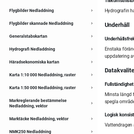
Expanderbar sektion
Tillkomsthisto
Hydrografin ha
Flygbilder Nedladdning
navigate_next
Expanderbar sektion
Flygbilder skannade Nedladdning
navigate_next
Underhåll
Expanderbar sektion
Generalstabskartan
navigate_next
Underhållsfre
Expanderbar sektion
Enstaka föränd
Hydrografi Nedladdning
navigate_next
Expanderbar sektion
uppdatering a
Häradsekonomiska kartan
navigate_next
Expanderbar sektion
Datakvalite
Karta 1:10 000 Nedladdning, raster
navigate_next
Expanderbar sektion
Fullständighet
Karta 1:50 000 Nedladdning, raster
navigate_next
Expanderbar sektion
Minsta längd f
Markreglerande bestämmelse
spegla område
navigate_next
Expanderbar sektion
Nedladdning, vektor
Logisk konsis
Marktäcke Nedladdning, vektor
navigate_next
Expanderbar sektion
Vattendragen 
NMK250 Nedladdning
navigate_next