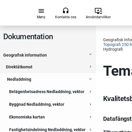
Hoppa till huvudsakligt innehåll
menu
headset
important_devices
Meny
Kontakta oss
Användarvillkor
Dokumentation
Geografisk Inf
Topografi 250 N
Hydrografi
expand_more
Geografisk information
Expanderbar sektion
Tema
direktåtkomst
navigate_next
Expanderbar sektion
nedladdning
expand_more
Expanderbar sektion
Belägenhetsadress Nedladdning, vektor
navigate_next
Expanderbar sektion
Kvalitets
Byggnad Nedladdning, vektor
navigate_next
Expanderbar sektion
Ekonomiska kartan
navigate_next
Datafångst
Expanderbar sektion
Fastighetsindelning Nedladdning, vektor
navigate_next