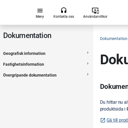
Hoppa till huvudsakligt innehåll
menu
headset
important_devices
Meny
Kontakta oss
Användarvillkor
Dokumentation
Dokumentation
navigate_next
Geografisk information
Doku
Expanderbar sektion
navigate_next
Fastighetsinformation
Expanderbar sektion
navigate_next
Övergripande dokumentation
Expanderbar sektion
Dokumenta
Du hittar nu a
produktsida i
Gå till pro