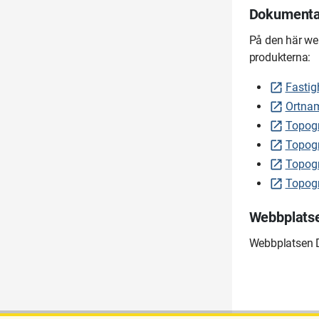
Dokumentat
På den här we
produkterna:
Fastig
Ortnam
Topogr
Topogr
Topogr
Topogr
Webbplatse
Webbplatsen D