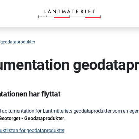
 geodataprodukter
mentation geodatapr
tionen har flyttat
ll dokumentation för Lantmäteriets geodataprodukter som en egen 
Geotorget - Geodataprodukter
.
duktlistan för geodataprodukter
.